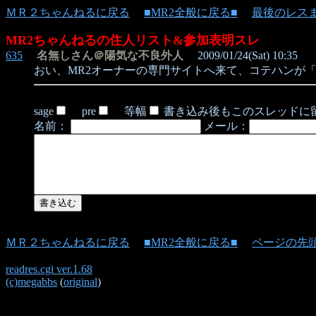
ＭＲ２ちゃんねるに戻る
■MR2全般に戻る■
最後のレス
MR2ちゃんねるの住人リスト&参加表明スレ
635
名無しさん＠陽気な不良外人
2009/01/24(Sat) 10:35
おい、MR2オーナーの専門サイトへ来て、コテハンが「
sage
pre
等幅
書き込み後もこのスレッドに
名前：
メール：
ＭＲ２ちゃんねるに戻る
■MR2全般に戻る■
ページの先
readres.cgi ver.1.68
(c)megabbs
(
original
)