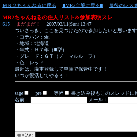
ＭＲ２ちゃんねるに戻る
■MR2全般に戻る■
最後のレス
MR2ちゃんねるの住人リスト&参加表明スレ
615
まだまだ！
2007/03/11(Sun) 13:47
ついさっき、ここを見つけたので参加したいと思います
・コテハン：sin
・地域：北海道
・年式：Ｈ７年（Ⅲ型）
・グレード：ＧＴ（ノーマルルーフ）
・色：レッド
最近は、廃車登録して車庫で保管中です！
いつか復活してやるぅ！
sage
pre
等幅
書き込み後もこのスレッドに
名前：
メール：