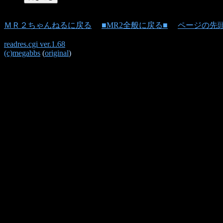
ＭＲ２ちゃんねるに戻る
■MR2全般に戻る■
ページの先
readres.cgi ver.1.68
(c)megabbs
(
original
)