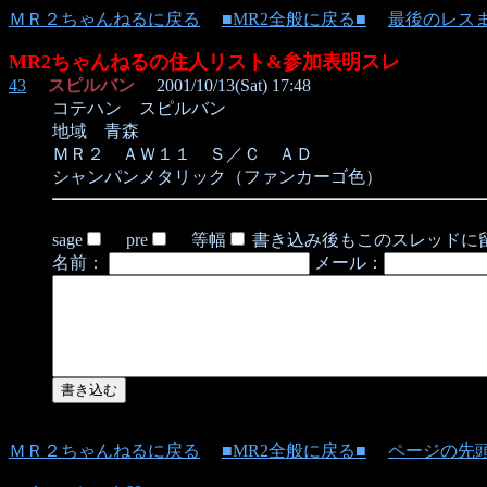
ＭＲ２ちゃんねるに戻る
■MR2全般に戻る■
最後のレス
MR2ちゃんねるの住人リスト&参加表明スレ
43
スピルバン
2001/10/13(Sat) 17:48
コテハン スピルバン
地域 青森
ＭＲ２ ＡＷ１１ Ｓ／Ｃ ＡＤ
シャンパンメタリック（ファンカーゴ色）
sage
pre
等幅
書き込み後もこのスレッドに
名前：
メール：
ＭＲ２ちゃんねるに戻る
■MR2全般に戻る■
ページの先