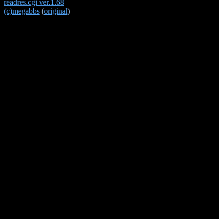
readres.cgi ver.1.68
(c)megabbs
(
original
)