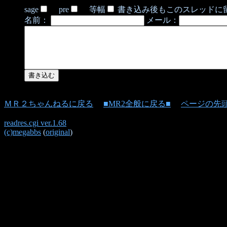
sage
pre
等幅
書き込み後もこのスレッドに
名前：
メール：
ＭＲ２ちゃんねるに戻る
■MR2全般に戻る■
ページの先
readres.cgi ver.1.68
(c)megabbs
(
original
)