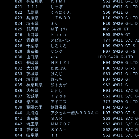
020　神奈川県　　ＫＩＭＩ　　　　　　　　　S62 AW11 G-LTD 
021　？？？　　　しっぽ　　　　　　　　　　S63 AW11 G-LTD 
022　広島県　　　くろにゃん　　　　　　　　S60 AW11 G     
023　兵庫県　　　ＪＺＷ３０　　　　　　　　H10 SW20 G-LTD 
024　埼玉県　　　ミケ　　　　　　　　　　　H10 SW20 G-LTD 
025　群馬県　　　Ｍ子（♂）　　　　　　　　H02 SW20 GT    
026　山口県　　　ｋｕｒａ　　　　　　　　　H05 SW20 GT    
027　青森県　　　スピルバン　　　　　　　　??? AW11 S/C AD
028　千葉県　　　しろくろ　　　　　　　　　H09 SW20 GT-S  
029　東京都　　　ケンジ　　　　　　　　　　H07 SW20 GT-S  
030　山口県　　　★☆★　　　　　　　　　　H10 SW20 G-LTD  
031　長崎県　　　ＨＥＩＺＩ　　　　　　　　H04 SW20 G-LTD 
032　大分県　　　たぬぽん　　　　　　　　　H06 SW20 GT-S  
033　茨城県　　　けんじ　　　　　　　　　　S61 AW11 G-LTD 
034　埼玉県　　　政っち　　　　　　　　　　H07 SW20 GT    
035　神奈川県　　熊トカゲ　　　　　　　　　S62 AW11 G     
036　大分県　　　いわし　　　　　　　　　　H01 AW11 S/C G 
037　茨城県　　　ｒｙｄｅ　　　　　　　　　S63 AW11 S/C G-
038　彩の国　　　アドニス　　　　　　　　　??? SW20 G-LTD 
039　葉隠の里　　嬉野温泉　　　　　　　　　H04 SW20 GT    
040　北海道　　　アクセル一踏み３００キロ　H07 SW20 GT-S  
041　東京都　　　ＳＡＲ　　　　　　　　　　S63 AW11 S/C G-
042　埼玉県　　　ＭＭＺ０７　　　　　　　　S62 AW11 S/C G-
043　愛知県　　　ＳＹＡ－　　　　　　　　　S62 AW11 S/C G-
044　岐阜県　　　ｆｆ　　　　　　　　　　　S62 AW11 S/C G-