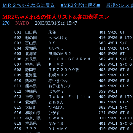
ＭＲ２ちゃんねるに戻る
■MR2全般に戻る■
最後のレス
MR2ちゃんねるの住人リスト&参加表明スレ
270
NATO
2003/03/01(Sat) 15:47
001　山口県　　　朱雀　　　　　　　　　　　H01 SW20 GT    
002　彩の国　　　へべれけぇ　　　　　　　　H10 SW20 G-LTD 
003　富山県　　　ＹＳ　　　　　　　　　　　S63 AW11 S/C   
004　愛知県　　　たいちょ　　　　　　　　　H11 SW20 GT-S  
005　北海道　　　旭川のＭＲ２　　　　　　　H06 SW20 GT    
006　奈良県　　　ＨＩＧＨ－ＧＥＡＲｅｄ　　S62 AW11 S/C G-
007　神奈川県　　ＫＩＭＯ　　　　　　　　　S63 AW11 S/C G 
008　静岡県　　　ＴＥＺ２０００改　　　　　H08 SW20 GT-S  
009　北海道　　　札幌ＭＲ２　　　　　　　　H06 SW20 GT-S  
010　熊本県　　　赤いきつね　　　　　　　　H06 SW20 GT-S  
011　熊本県　　　お子様うンチ　　　　　　　H06 SW20 GT-S  
012　沖縄県　　　はちぞう　　　　　　　　　S59 AW11       
013　神奈川県　　Ｔａｋａ　Ｆｕｊｉｔａ　　H09 SW20 G-LTD 
014　愛知県　　　ともさん　　　　　　　　　H07 SW20 GT-S  
015　大阪府　　　ひろぽん　　　　　　　　　S62 AW11 S/C   
016　和歌山県　　ひがす　　　　　　　　　　??? SW20 GT-S  
017　神奈川県　　ＳＷａｎ　　　　　　　　　H10 SW20 G-LTD 
018　群馬県　　　なかじま　　　　　　　　　H01 AW11 S/C G-
019　？？？　　　ＹＵＭＭＹ　　　　　　　　H10 SW20 GT-S  