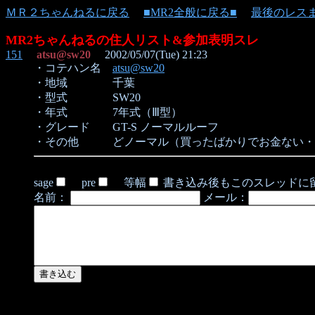
ＭＲ２ちゃんねるに戻る
■MR2全般に戻る■
最後のレス
MR2ちゃんねるの住人リスト&参加表明スレ
151
atsu@sw20
2002/05/07(Tue) 21:23
・コテハン名
atsu@sw20
・地域 千葉
・型式 SW20
・年式 7年式（Ⅲ型）
・グレード GT-S ノーマルルーフ
・その他 どノーマル（買ったばかりでお金ない・
sage
pre
等幅
書き込み後もこのスレッドに
名前：
メール：