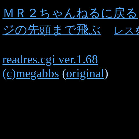
ＭＲ２ちゃんねるに戻る
ジの先頭まで飛ぶ
レス
readres.cgi ver.1.68
(c)megabbs
(
original
)