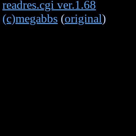
readres.cgi ver.1.68
(c)megabbs
(
original
)