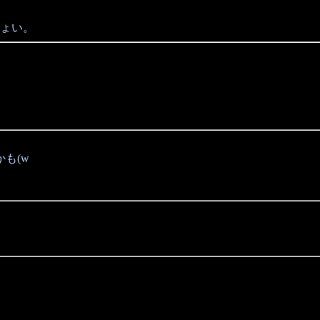
ょい。
も(w