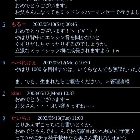
おめでとうございます。
お父さんになってもミッドシッパーマンセーで行きまし
5
もるー
2003/05/10(Sat) 00:46
おめでとうございます！ヽ（´∀｀）ﾉ
やはり背中にエンジン音を聞かないと
ぐずりだしちゃったりするのでしょうか。
立派なミッドシップ糊に成長されますよう（ｗ
6
へべれけぇ
2003/05/12(Mon) 10:30
やはり 1000 を目指すのは、いくらなんでも無謀だったか
ま、でも、生まれたらご報告ください。＞管理者様
7
kimi
2003/05/12(Mon) 10:37
おめでとうございます～
お父さん・・・良い響きっすね～～
8
たいちょ
2003/05/13(Tue) 11:03
とりあえずこっちにも書いとくか。
おめでとさんです。んでお披露目はいつ頃のご予定？
ってAWにチャ椅子載せたら奥さん乗れないね(^^;