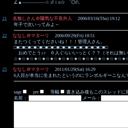
∠▲―――――☆ :∂ｉo☆ ゜◎∂:.
21
名無しさん＠陽気な不良外人
2006/03/16(Thu) 19:12
年子で次いってみよ～
22
ななし＠マターリ
2006/09/29(Fri) 18:51
またつくってくださいね！！！管理人さん。
□■□■□■□■□■□■□■□■□■□■□■□■□■□■□■□■□
おめでとう♪♪ ６人ぐらいいっとく？？（それは無い
☆★☆★☆★☆★☆★☆★☆★☆★☆★☆★☆★☆★☆★☆★
25
ななし＠マターリ
2011/01/29(Sat) 16:29
6人目が本当に生まれたというのにランボルギーニなん
sage
pre
等幅
書き込み後もこのスレッドに
名前：
メール：