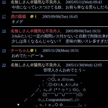
16
名無しさん＠陽気な不良外人
2005/05/11(Wed) 09:43
今頃になってレスつけてる奴、お前ら単なる荒らしだろ
17
虎の眼鏡
＠ｉ
2005/09/06(Tue) 16:43
オメデ
18
名無しさん＠陽気な不良外人
2005/09/06(Tue) 16:51
2chみたいに一定の期間レス付かないと自動で削除出来
少しは良くなるんじゃない？ 意味の無いスレ多すぎだ
19
チーちゃん
＠ｉ
2005/11/28(Mon) 16:51
おめでた～(*´ー`)ь
20
名無しさん＠陽気な不良外人
2005/11/30(Wed) 12:05
管理人さんおめでとう～
───────y────────
。 ◇◎｡ｏ.:O☆οo.
。:゜.◎::O☆∧_∧☆｡∂:o゜
／。○｡.:∂（*＾ヮ＾）O◇。☆
／ ◎|￣￣∪￣∪￣￣￣|:◎:
／ ☆｡|..Congratulations!!...|☆
▼ 。○..ｉｏ.｡◇.☆＿＿＿＿| 。.: