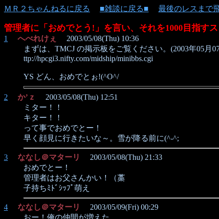
ＭＲ２ちゃんねるに戻る
■雑談に戻る■
最後のレスまで
管理者に「おめでとう!」を言い、それを1000目指すス
1
へべれけぇ
2003/05/08(Thu) 10:36
まずは、TMCJ の掲示板をご覧ください。(2003年05月07日
ttp://hpcgi3.nifty.com/midship/minibbs.cgi
YS どん、おめでとぉ!(^O^/
2
か’ｚ
2003/05/08(Thu) 12:51
ミター！！
キター！！
って事でおめでとー！
早く顔見に行きたいな～。雪が降る前に(^-^;
3
ななし＠マターリ
2003/05/08(Thu) 21:33
おめでとー！
管理者はお父さんかい！（藁
子持ちﾐﾄﾞｼｯﾌﾟ萌え
4
ななし＠マターリ
2003/05/09(Fri) 00:29
おー！俺の仲間が増えた。