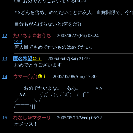
Oh! おめでとうございまする(^O^/
YSどんを含め、めでたいことに友人、血縁関係で、今年
自分もがんばらないと(何をだ?)
12
たいちょ＠おうち
2003/06/27(Fri) 03:24
>>9
何人目でもめでたいものはめでたい。
13
匿名希望
＠ｉ
2005/05/07(Sat) 21:19
おめでとうございます
14
ウマー(ﾟдﾟ)
＠ｉ
2005/05/08(Sun) 17:30
おめでたいよな。 ああ。 ∧∧
∧∧ (ﾟдﾟ∵) (∵ﾟдﾟ) / |⌒
／ ＼ / | |
/￣￣￣/ | |
15
ななし＠マターリ
2005/05/11(Wed) 05:32
オメッス！