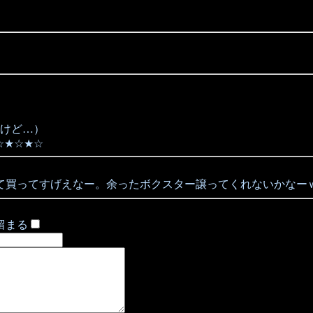
けど…）
☆★☆★☆
て買ってすげえなー。余ったボクスター譲ってくれないかなー
留まる