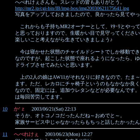
へべれけぇさんも、スレッドの皆もありがとう。
http://mr2.jp/cgi-bin/IB/img-box/img20030621175641.jpg
写真をアップしておきましたので、良かったら見てやっ
これからも子持ちMR2オーナーとして、ﾏﾀｰﾘとやっ
と思っておりますので、生暖かい目で見守ってください
楽しいこと考えながら生きていきましょう♪
今は寝かせた状態のチャイルドシートでしか移動でき
なのですが、起こした状態で座れるようになったら、ゆ
ドライブさせてみたいと思います。
上の2人の娘はAW11がそれなりに好きなので、たま
ます。ただ、レカロにチャ椅子というのもなかなか良く
なので、固定には、追加ウレタンなどが必要なんです。
は毎回苦労してます。
10
か’ｚ
2003/06/21(Sat) 22:13
そうか、オトコノコだったんだね～おめでと～。
家族サービス中じゃなかったらもちっと話したかったん
11
へべれけぇ
2003/06/23(Mon) 12:27